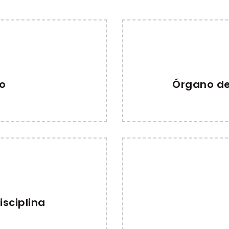
no
Órgano de
isciplina