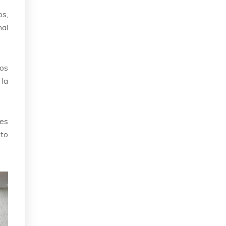
os,
nal
ios
 la
 es
nto