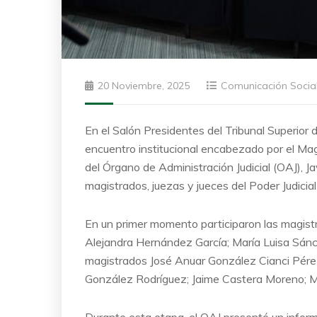
20 Noviembre, 2025
Comunicación Socia
En el Salón Presidentes del Tribunal Superior 
encuentro institucional encabezado por el Magi
del Órgano de Administración Judicial (OAJ), J
magistrados, juezas y jueces del Poder Judicial
En un primer momento participaron las magist
Alejandra Hernández García; María Luisa Sán
magistrados José Anuar González Cianci Pérez;
González Rodríguez; Jaime Castera Moreno; M
Durante esta etapa, el OAJ presentó un inform