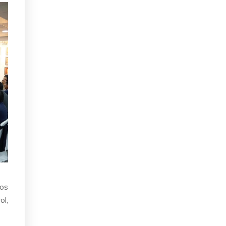
los
ol,