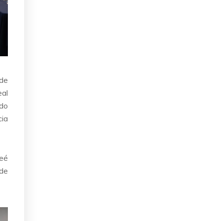
 de
eal
ado
cia
deé
de