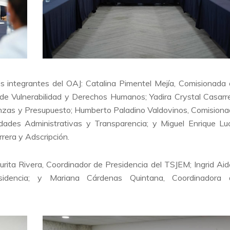
os integrantes del OAJ: Catalina Pimentel Mejía, Comisionada
n de Vulnerabilidad y Derechos Humanos; Yadira Crystal Casarr
nzas y Presupuesto; Humberto Paladino Valdovinos, Comision
idades Administrativas y Transparencia; y Miguel Enrique Lu
rrera y Adscripción.
rita Rivera, Coordinador de Presidencia del TSJEM; Ingrid Ai
idencia; y Mariana Cárdenas Quintana, Coordinadora 